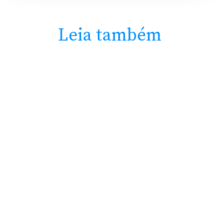
Leia também
© 2020-2023
Ajuda
Life365
Perguntas
Nossos Especialistas
Frequentes
Sobre